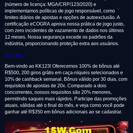
(número de licença: MGA/CRP/123/2020) e
implementamos políticas de jogo responsável, como
limites diários de apostas e opções de autoexclusão. A
certificação eCOGRA aprova nossa prática de jogo justo,
com zero incidentes de vazamento de dados nos últimos
12 meses. Nossa segurança excede os padrões da
indústria, proporcionando proteção extra aos usuários.
2877Bet
Bem-vindo ao KK123! Oferecemos 100% de bônus até
R$500, 200 giros grátis em caça-níqueis selecionados e
10% de cashback semanal. Bônus válido por 30 dias, com
requisitos de apostas de 20x. Comparado a dois
concorrentes, nossos requisitos são 20% menores,
permitindo saques mais rápidos. Participe das promoções
atuais, válidas até o final do mês, e veja como você pode
ganhar até R$350 em bônus adicionais ao se cadastrar.