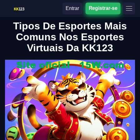
Entrar
Registrar-se
Tipos De Esportes Mais
Comuns Nos Esportes
Virtuais Da KK123